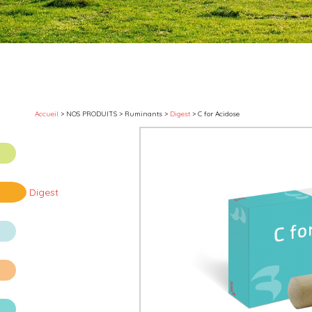
Accueil
> NOS PRODUITS > Ruminants >
Digest
> C for Acidose
Digest