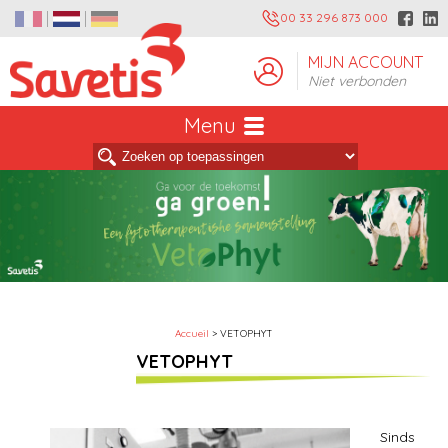
00 33 296 873 000
MIJN ACCOUNT
Niet verbonden
Menu
Accueil
> VETOPHYT
VETOPHYT
Sinds